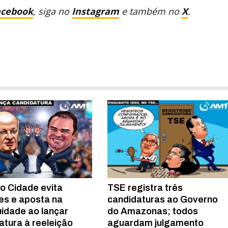
acebook
, siga no
Instagram
e também no
X
.
o Cidade evita
TSE registra três
s e aposta na
candidaturas ao Governo
uidade ao lançar
do Amazonas; todos
atura à reeleição
aguardam julgamento