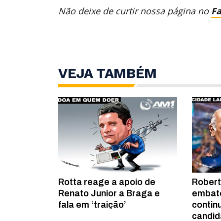
Não deixe de curtir nossa página no
F
VEJA TAMBÉM
Rotta reage a apoio de
Robert
Renato Junior a Braga e
embate
fala em ‘traição’
contin
candid