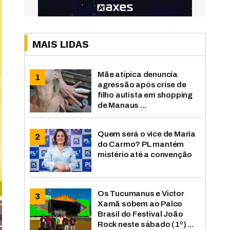
MAIS LIDAS
Mãe atípica denuncia
agressão após crise de
filho autista em shopping
de Manaus ...
Quem será o vice de Maria
do Carmo? PL mantém
mistério até a convenção
Os Tucumanus e Victor
Xamã sobem ao Palco
Brasil do Festival João
Rock neste sábado (1º) ...