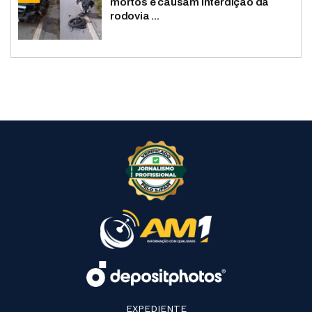
mortos e causam interdição da
rodovia ...
EXPEDIENTE