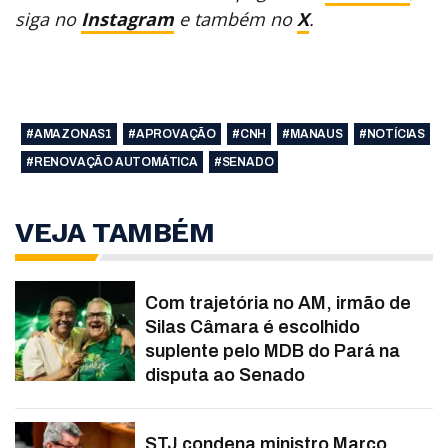
siga no
Instagram
e também no
X
.
#AMAZONAS1
#APROVAÇÃO
#CNH
#MANAUS
#NOTÍCIAS
#RENOVAÇÃO AUTOMÁTICA
#SENADO
VEJA TAMBÉM
Com trajetória no AM, irmão de
Silas Câmara é escolhido
suplente pelo MDB do Pará na
disputa ao Senado
STJ condena ministro Marco