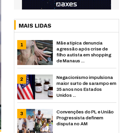
MAIS LIDAS
Mãe atípica denuncia
agressão após crise de
filho autista em shopping
de Manaus ...
Negacionismo impulsiona
maior surto de sarampo em
35 anos nos Estados
Unidos ...
Convenções do PL e União
Progressista definem
disputa no AM