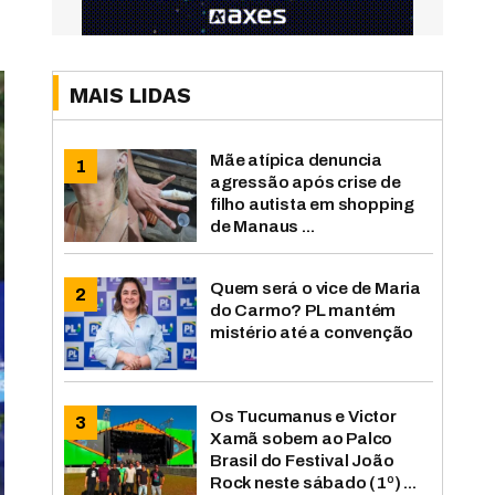
MAIS LIDAS
Mãe atípica denuncia
agressão após crise de
filho autista em shopping
de Manaus ...
Quem será o vice de Maria
do Carmo? PL mantém
mistério até a convenção
Os Tucumanus e Victor
Xamã sobem ao Palco
Brasil do Festival João
Rock neste sábado (1º) ...