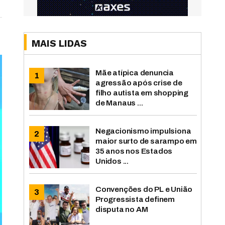
MAIS LIDAS
Mãe atípica denuncia
agressão após crise de
filho autista em shopping
de Manaus ...
Negacionismo impulsiona
maior surto de sarampo em
35 anos nos Estados
Unidos ...
Convenções do PL e União
Progressista definem
disputa no AM