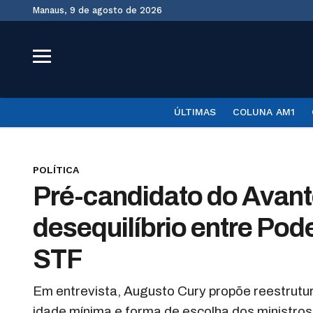
Manaus, 9 de agosto de 2026
ÚLTIMAS
COLUNA AM1
POLÍTICA
Pré-candidato do Avante
desequilíbrio entre Pod
STF
Em entrevista, Augusto Cury propõe reestru
idade mínima e forma de escolha dos ministros