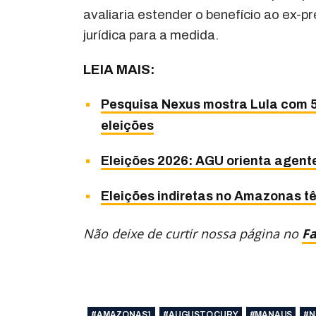
avaliaria estender o benefício ao ex-p
jurídica para a medida.
LEIA MAIS:
Pesquisa Nexus mostra Lula com 5
eleições
Eleições 2026: AGU orienta agente
Eleições indiretas no Amazonas t
Não deixe de curtir nossa página no
F
#AMAZONAS1
#AUGUSTO CURY
#MANAUS
#N