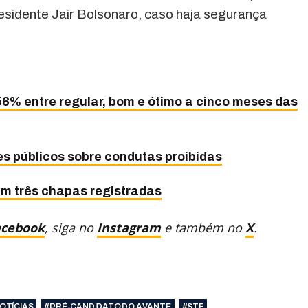
residente Jair Bolsonaro, caso haja segurança
6% entre regular, bom e ótimo a cinco meses das
s públicos sobre condutas proibidas
êm três chapas registradas
acebook
, siga no
Instagram
e também no
X
.
OTÍCIAS
#PRÉ-CANDIDATO DO AVANTE
#STF