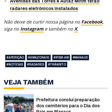
Avenidas das Torres e Autaz Mirim terão
radares eletrônicos instalados
Não deixe de curtir nossa página no
Facebook
,
siga no
Instagram
e também no
X
.
#AFERIÇÃO
#AMAZONAS1
#IPEM-AM
#MANAUS
#NOTÍCIAS
#RADARES
#TRÂNSITO
VEJA TAMBÉM
Prefeitura conclui preparação
dos cemitérios para o Dia dos
Pais em Manaus