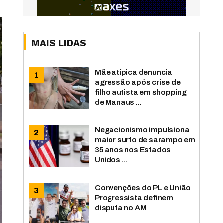
MAIS LIDAS
Mãe atípica denuncia
agressão após crise de
filho autista em shopping
de Manaus ...
Negacionismo impulsiona
maior surto de sarampo em
35 anos nos Estados
Unidos ...
Convenções do PL e União
Progressista definem
disputa no AM