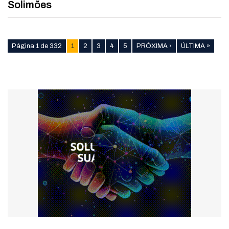
Solimões
Página 1 de 332
1
2
3
4
5
PRÓXIMA ›
ÚLTIMA »