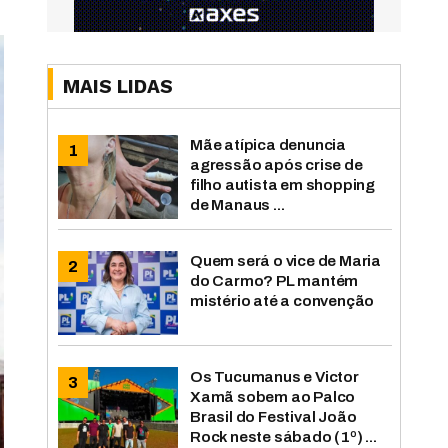
MAIS LIDAS
Mãe atípica denuncia
agressão após crise de
filho autista em shopping
de Manaus ...
Quem será o vice de Maria
do Carmo? PL mantém
mistério até a convenção
Os Tucumanus e Victor
Xamã sobem ao Palco
Brasil do Festival João
Rock neste sábado (1º) ...