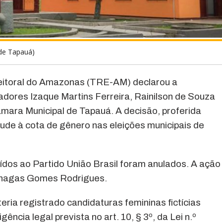
de Tapauá)
leitoral do Amazonas (TRE-AM) declarou a
readores Izaque Martins Ferreira, Rainilson de Souza
âmara Municipal de Tapauá. A decisão, proferida
aude à cota de gênero nas eleições municipais de
ídos ao Partido União Brasil foram anulados. A ação
s Chagas Gomes Rodrigues.
ria registrado candidaturas femininas fictícias
ncia legal prevista no art. 10, § 3º, da Lei n.º