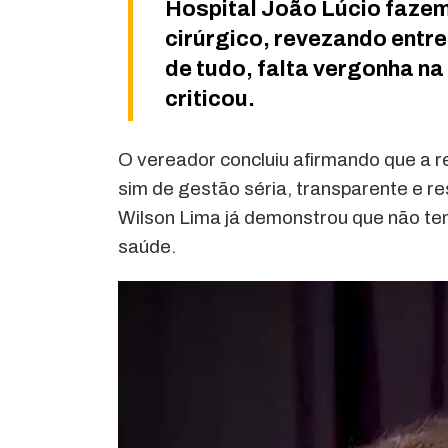
Hospital João Lúcio fazem 
cirúrgico, revezando entre
de tudo, falta vergonha n
criticou.
O vereador concluiu afirmando que a re
sim de gestão séria, transparente e r
Wilson Lima já demonstrou que não tem
saúde.
Tocador
de
vídeo