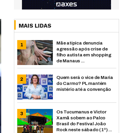
MAIS LIDAS
Mãe atípica denuncia
agressão após crise de
filho autista em shopping
de Manaus ...
Quem será o vice de Maria
do Carmo? PL mantém
mistério até a convenção
Os Tucumanus e Victor
Xamã sobem ao Palco
Brasil do Festival João
Rock neste sábado (1º) ...