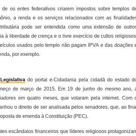
o de os entes federativos criarem impostos sobre templos d
ônio, a renda e os serviços relacionados com as finalidade
 tributária pode ser entendida como uma extensão de outro
à liberdade de crença e o livre exercício de cultos religiosos
veículos usados pelo templo não pagam IPVA e das doações 
enda, por exemplo.
 Legislativa
do portal e-Cidadania pela cidadã do estado d
 começo de março de 2015. Em 19 de junho do mesmo ano, 
iadores em quatro meses, que votaram pela internet. Com 
nhou o direito de ser analisada pelos senadores, que, ao fina
roposta de emenda à Constituição (PEC).
tes escândalos financeiros que líderes religiosos protagoniza