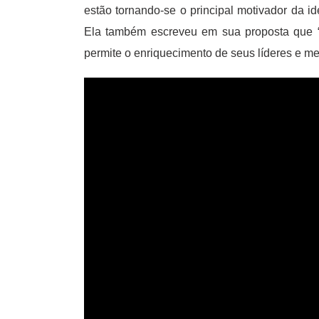
estão tornando-se o principal motivador da id
Ela também escreveu em sua proposta que “o
permite o enriquecimento de seus líderes e me