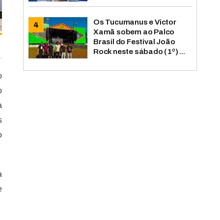
Os Tucumanus e Victor
Xamã sobem ao Palco
Brasil do Festival João
Rock neste sábado (1º) ...
o
o
a
s
o
a
e