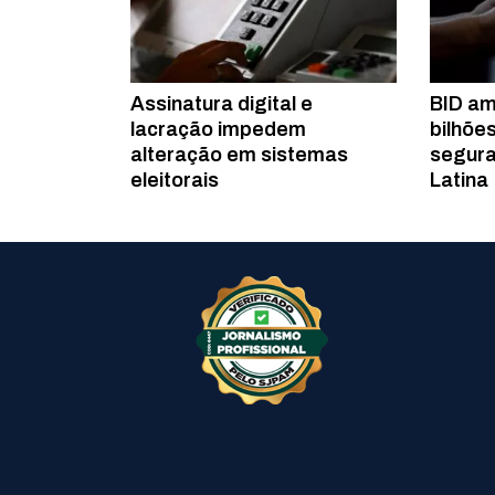
Assinatura digital e
BID am
lacração impedem
bilhõe
alteração em sistemas
segura
eleitorais
Latina