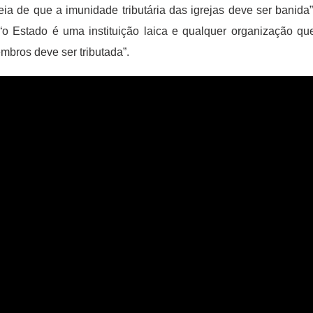
eia de que a imunidade tributária das igrejas deve ser banida”
 Estado é uma instituição laica e qualquer organização qu
mbros deve ser tributada”.