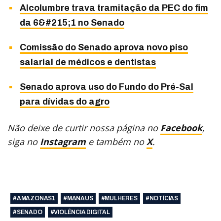
Alcolumbre trava tramitação da PEC do fim
da 6&#215;1 no Senado
Comissão do Senado aprova novo piso
salarial de médicos e dentistas
Senado aprova uso do Fundo do Pré-Sal
para dívidas do agro
Não deixe de curtir nossa página no
Facebook
,
siga no
Instagram
e também no
X
.
#AMAZONAS1
#MANAUS
#MULHERES
#NOTÍCIAS
#SENADO
#VIOLÊNCIA DIGITAL