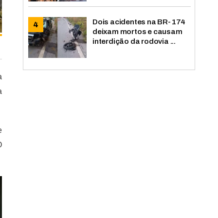
Dois acidentes na BR-174
deixam mortos e causam
interdição da rodovia ...
a
a
e
O