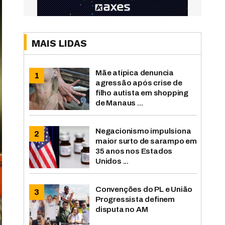
MAIS LIDAS
Mãe atípica denuncia
agressão após crise de
filho autista em shopping
de Manaus ...
Negacionismo impulsiona
maior surto de sarampo em
35 anos nos Estados
Unidos ...
Convenções do PL e União
Progressista definem
disputa no AM