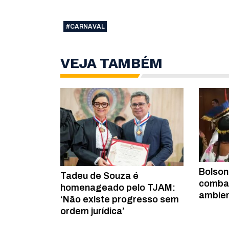
#CARNAVAL
VEJA TAMBÉM
Bolson
Tadeu de Souza é
combat
homenageado pelo TJAM:
ambien
‘Não existe progresso sem
ordem jurídica’