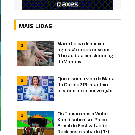
MAIS LIDAS
Mãe atípica denuncia
agressão após crise de
filho autista em shopping
de Manaus ...
Quem será o vice de Maria
do Carmo? PL mantém
mistério até a convenção
Os Tucumanus e Victor
Xamã sobem ao Palco
Brasil do Festival João
Rock neste sábado (1º) ...