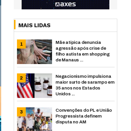
MAIS LIDAS
Mãe atípica denuncia
agressão após crise de
filho autista em shopping
de Manaus ...
Negacionismo impulsiona
maior surto de sarampo em
35 anos nos Estados
Unidos ...
Convenções do PL e União
Progressista definem
disputa no AM