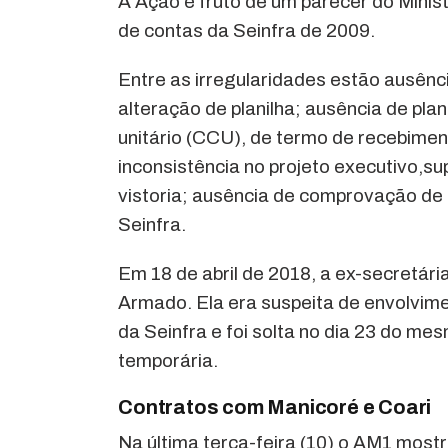
A Ação é fruto de um parecer do Minis
de contas da Seinfra de 2009.
Entre as irregularidades estão ausên
alteração de planilha; ausência de pl
unitário (CCU), de termo de recebiment
inconsistência no projeto executivo,s
vistoria; ausência de comprovação de f
Seinfra.
Em 18 de abril de 2018, a ex-secretár
Armado. Ela era suspeita de envolvi
da Seinfra e foi solta no dia 23 do me
temporária.
Contratos com Manicoré e Coari
Na última terça-feira (10) o AM1 most