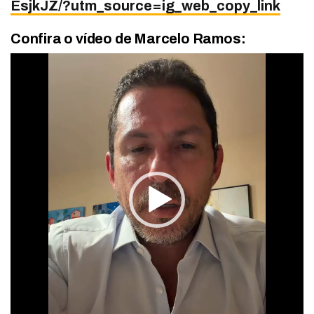
EsjkJZ/?utm_source=ig_web_copy_link
Confira o vídeo de Marcelo Ramos:
Tocador
de
vídeo