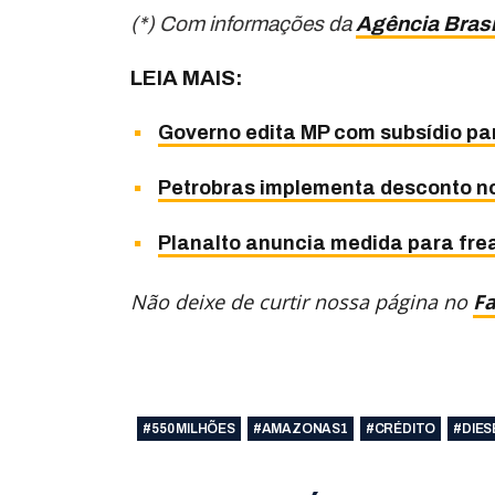
(*) Com informações da
Agência Brasi
LEIA MAIS:
Governo edita MP com subsídio par
Petrobras implementa desconto no 
Planalto anuncia medida para frea
Não deixe de curtir nossa página no
F
#550 MILHÕES
#AMAZONAS1
#CRÉDITO
#DIES