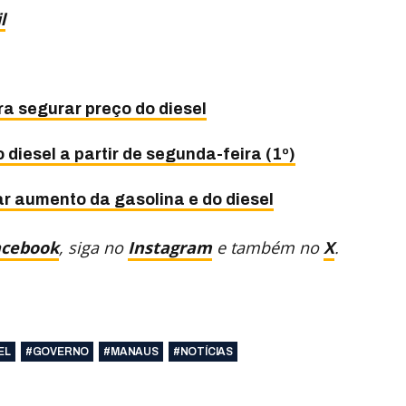
l
a segurar preço do diesel
diesel a partir de segunda-feira (1º)
r aumento da gasolina e do diesel
acebook
, siga no
Instagram
e também no
X
.
EL
#GOVERNO
#MANAUS
#NOTÍCIAS