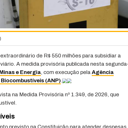
)
 extraordinário de R$ 550 milhões para subsidiar a
viário. A medida provisória publicada nesta segunda
 Minas e Energia
, com execução pela
Agência
e Biocombustíveis (ANP)
.
evista na Medida Provisória nº 1.349, de 2026, que
stível.
íveis
ento previsto na Constituição para atender despesas