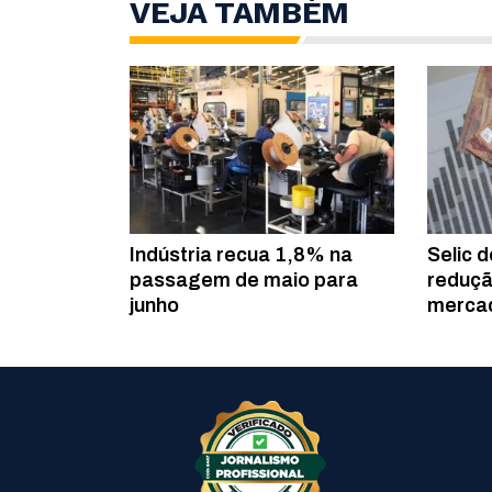
VEJA TAMBÉM
Indústria recua 1,8% na
Selic 
passagem de maio para
reduçã
junho
merca