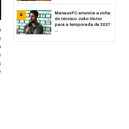
ManausFC anuncia a volta
do técnico João Victor
para a temporada de 2027
o
...
e
o
e
s
r