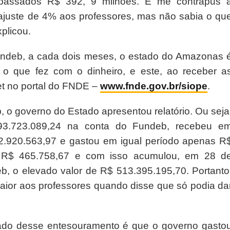
epassados R$ 392, 9 milhões. E me contrapus 
ajuste de 4% aos professores, mas não sabia o qu
xplicou.
ndeb, a cada dois meses, o estado do Amazonas 
 o que fez com o dinheiro, e este, ao receber a
net no portal do FNDE –
www.fnde.gov.br/siope
.
 o governo do Estado apresentou relatório. Ou seja
3.723.089,24 na conta do Fundeb, recebeu e
92.920.563,97 e gastou em igual período apenas R
de R$ 465.758,67 e com isso acumulou, em 28 d
b, o elevado valor de R$ 513.395.195,70. Portanto
aior aos professores quando disse que só podia da
tado desse entesouramento é que o governo gasto