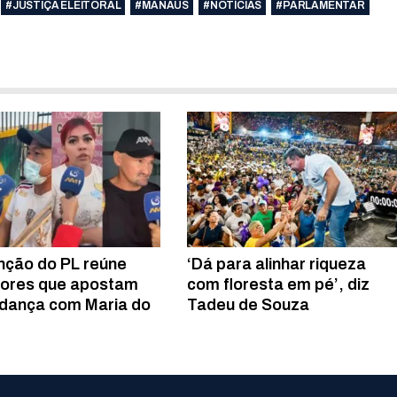
#JUSTIÇA ELEITORAL
#MANAUS
#NOTÍCIAS
#PARLAMENTAR
ção do PL reúne
‘Dá para alinhar riqueza
ores que apostam
com floresta em pé’, diz
dança com Maria do
Tadeu de Souza