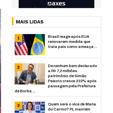
MAIS LIDAS
Brasil reage após EUA
renovarem medida que
trata país como ameaça ...
De nenhum bem declarado
a R$ 7,2 milhões:
patrimônio de Simão
Peixoto cresce 232% após
passagem pela Prefeitura
de Borba ...
Quem será o vice de Maria
do Carmo? PL mantém