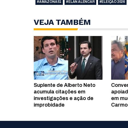
#AMAZONAS1
#ELAN ALENCAR
#ELEIÇÃO 2026
VEJA TAMBÉM
Suplente de Alberto Neto
Conven
acumula citações em
apoiad
investigações e ação de
em mu
improbidade
Carmo