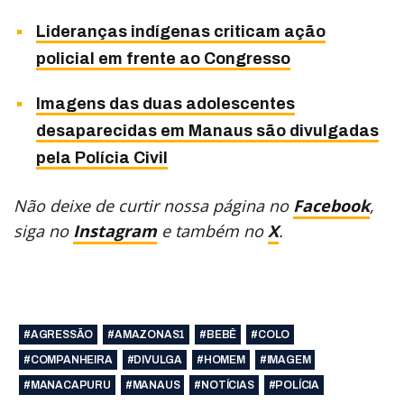
Lideranças indígenas criticam ação
policial em frente ao Congresso
Imagens das duas adolescentes
desaparecidas em Manaus são divulgadas
pela Polícia Civil
Não deixe de curtir nossa página no
Facebook
,
siga no
Instagram
e também no
X
.
#AGRESSÃO
#AMAZONAS1
#BEBÊ
#COLO
#COMPANHEIRA
#DIVULGA
#HOMEM
#IMAGEM
#MANACAPURU
#MANAUS
#NOTÍCIAS
#POLÍCIA