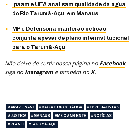
Ipaam e UEA analisam qualidade da água
do Rio Tarumã-Açu, em Manaus
MP e Defensoria manterão petição
conjunta apesar de plano interinstitucional
para o Tarumã-Açu
Não deixe de curtir nossa página no
Facebook
,
siga no
Instagram
e também no
X
.
#AMAZONAS1
#BACIA HIDROGRÁFICA
#ESPECIALISTAS
#JUSTIÇA
#MANAUS
#MEIO AMBIENTE
#NOTÍCIAS
#PLANO
#TARUMÃ-AÇU