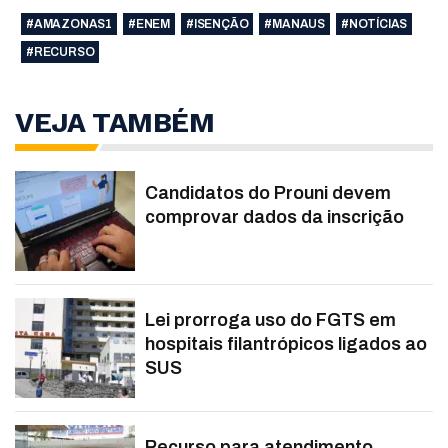
#AMAZONAS1
#ENEM
#ISENÇÃO
#MANAUS
#NOTÍCIAS
#RECURSO
VEJA TAMBÉM
Candidatos do Prouni devem
comprovar dados da inscrição
Lei prorroga uso do FGTS em
hospitais filantrópicos ligados ao
SUS
Recurso para atendimento