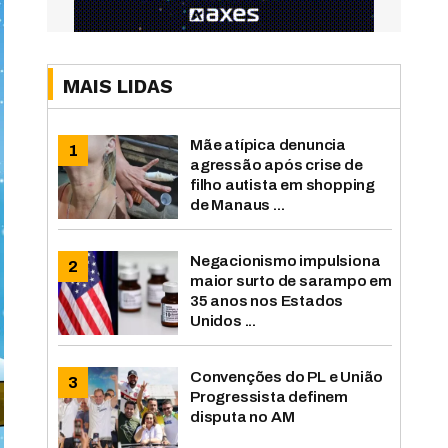
MAIS LIDAS
Mãe atípica denuncia
agressão após crise de
filho autista em shopping
de Manaus ...
Negacionismo impulsiona
maior surto de sarampo em
35 anos nos Estados
Unidos ...
Convenções do PL e União
Progressista definem
disputa no AM