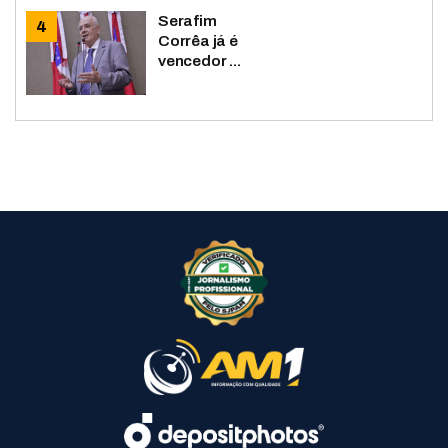
Serafim
Corrêa já é
vencedor ...