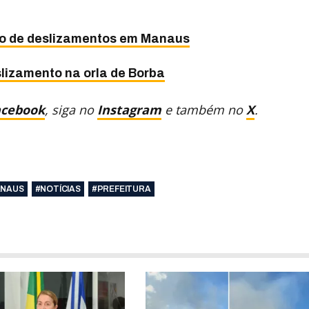
sco de deslizamentos em Manaus
lizamento na orla de Borba
acebook
, siga no
Instagram
e também no
X
.
NAUS
#NOTÍCIAS
#PREFEITURA