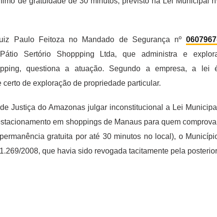
mo de gratuidade de 30 minutos, previsto na Lei Municipal n
lo juiz Paulo Feitoza no Mandado de Segurança nº
0607967
átio Sertório Shoppping Ltda, que administra e explor
pping, questiona a atuação. Segundo a empresa, a lei 
 e certo de exploração de propriedade particular.
e Justiça do Amazonas julgar inconstitucional a Lei Municipa
e estacionamento em shoppings de Manaus para quem comprova
ermanência gratuita por até 30 minutos no local), o Municípi
º 1.269/2008, que havia sido revogada tacitamente pela posterior