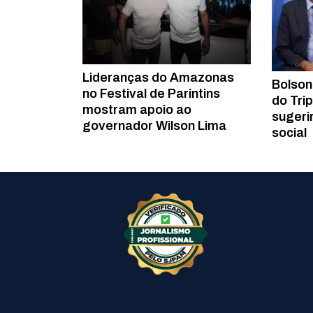
Lideranças do Amazonas
Bolson
no Festival de Parintins
do Trip
mostram apoio ao
sugeri
governador Wilson Lima
social