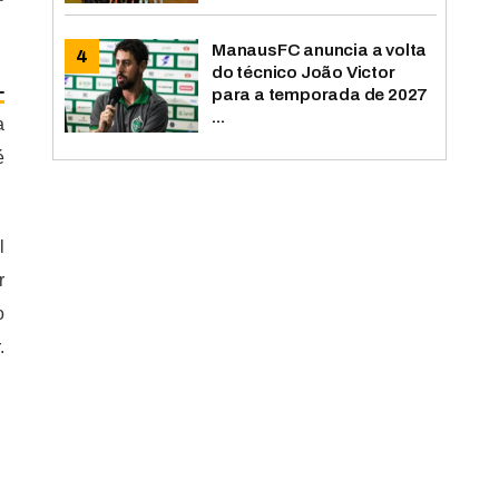
º
ManausFC anuncia a volta
do técnico João Victor
-
para a temporada de 2027
...
a
é
l
r
o
.