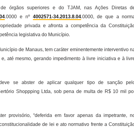
de órgãos superiores e do TJAM, nas Ações Diretas d
.04
.0000 e nº
4002571-34.2013.8.04
.0000, de que a norm
priedade privada e afronta a competência da Constituiçã
etência legislativa do Município.
Município de Manaus, tem caráter eminentemente interventivo n
e, até mesmo, gerando impedimento à livre iniciativa e à livr
eve se abster de aplicar qualquer tipo de sanção pel
ertório Shoppping Ltda, sob pena de multa de R$ 10 mil po
er provisório, “deferida em favor apenas da impetrante, n
nconstitucionalidade de lei e ato normativo frente a Constituiçã