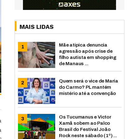
MAIS LIDAS
Mãe atípica denuncia
agressão após crise de
filho autista em shopping
de Manaus ...
Quem será o vice de Maria
do Carmo? PL mantém
mistério até a convenção
Os Tucumanus e Victor
a
Xamã sobem ao Palco
Brasil do Festival João
a
Rock neste sábado (1º) ...