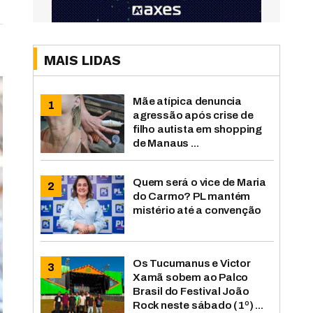
MAIS LIDAS
Mãe atípica denuncia
agressão após crise de
filho autista em shopping
de Manaus ...
Quem será o vice de Maria
do Carmo? PL mantém
mistério até a convenção
Os Tucumanus e Victor
Xamã sobem ao Palco
Brasil do Festival João
Rock neste sábado (1º) ...