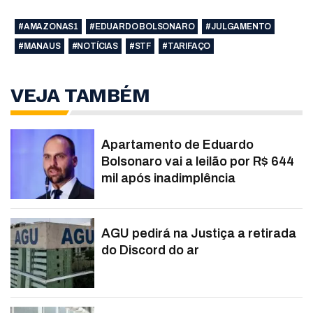
#AMAZONAS1
#EDUARDO BOLSONARO
#JULGAMENTO
#MANAUS
#NOTÍCIAS
#STF
#TARIFAÇO
VEJA TAMBÉM
Apartamento de Eduardo
Bolsonaro vai a leilão por R$ 644
mil após inadimplência
AGU pedirá na Justiça a retirada
do Discord do ar